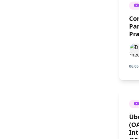
Cor
Pan
Pra
06.05
Übe
(O
Int