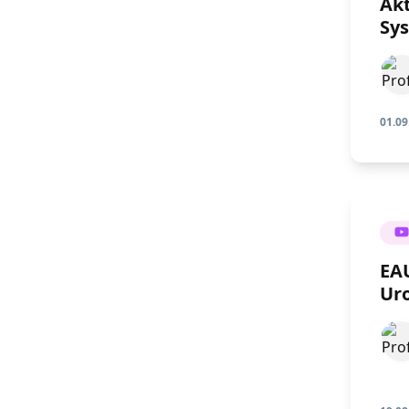
Akt
Sy
01.09
EAU
Ur