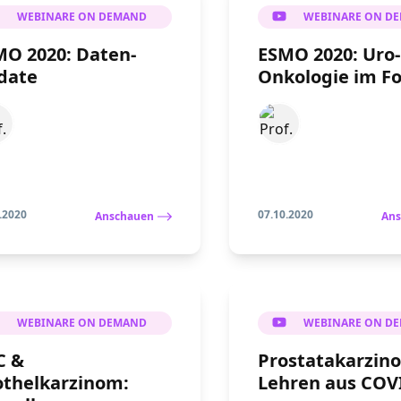
WEBINARE ON DEMAND
WEBINARE ON D
MO 2020: Daten-
ESMO 2020: Uro-
date
Onkologie im F
.2020
07.10.2020
Anschauen
Ans
WEBINARE ON DEMAND
WEBINARE ON D
C &
Prostatakarzin
othelkarzinom:
Lehren aus COV