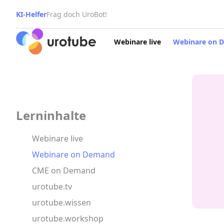
KI-Helfer
Frag doch UroBot!
Click here to go back to frontpage
Webinare live
Webinare on 
Lerninhalte
Webinare live
Webinare on Demand
CME on Demand
urotube.tv
urotube.wissen
urotube.workshop