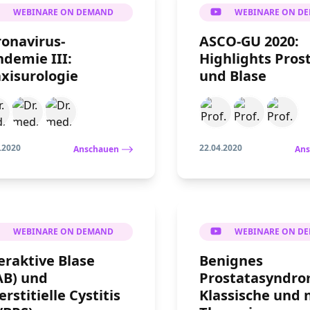
WEBINARE ON DEMAND
WEBINARE ON D
onavirus-
ASCO-GU 2020:
demie III:
Highlights Pros
xisurologie
und Blase
.2020
22.04.2020
Anschauen
Ans
WEBINARE ON DEMAND
WEBINARE ON D
raktive Blase
Benignes
AB) und
Prostatasyndro
erstitielle Cystitis
Klassische und 