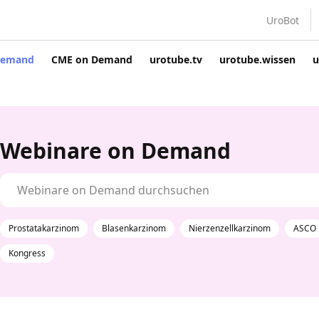
UroBot
Demand
CME on Demand
urotube.tv
urotube.wissen
u
Webinare on Demand
Webinare on Demand
Prostatakarzinom
Blasenkarzinom
Nierzenzellkarzinom
ASCO
Kongress