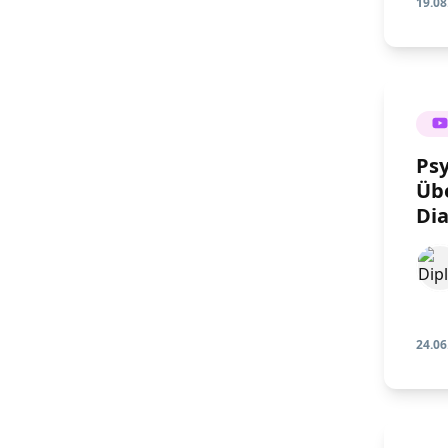
19.08
Ps
Üb
Di
24.06