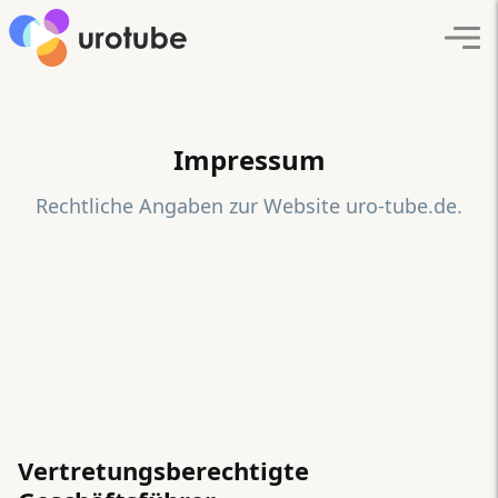
Click here to go back to frontpage
Navi
Impressum
Rechtliche Angaben zur Website uro-tube.de.
Vertretungsberechtigte