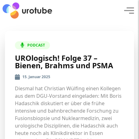
Click here to go back to frontpage
Navi
PODCAST
UROlogisch! Folge 37 –
Bienen, Brahms und PSMA
15. Januar 2025
Diesmal hat Christian Wülfing einen Kollegen
aus dem DGU-Vorstand eingeladen: Mit Boris
Hadaschik diskutiert er über die frühe
intensive und bahnbrechende Forschung zu
Fusionsbiopsie und Nuklearmedizin, zwei
urologische Disziplinen, die Hadaschik auch
heute noch als Klinikdirektor in Essen