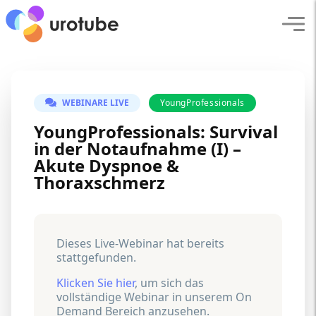
Click here to go back to frontpage
Navi
WEBINARE LIVE
YoungProfessionals
YoungProfessionals: Survival
in der Notaufnahme (I) –
Akute Dyspnoe &
Thoraxschmerz
Dieses Live-Webinar hat bereits
stattgefunden.
Klicken Sie hier
, um sich das
vollständige Webinar in unserem On
Demand Bereich anzusehen.