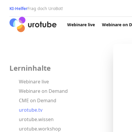
KI-Helfer
Frag doch UroBot!
Click here to go back to frontpage
Webinare live
Webinare on 
Lerninhalte
Webinare live
Webinare on Demand
CME on Demand
urotube.tv
urotube.wissen
urotube.workshop