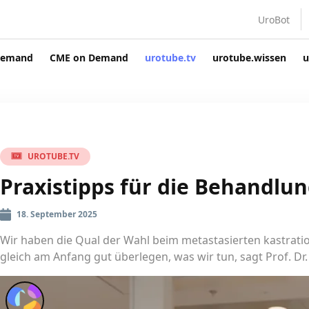
UroBot
Demand
CME on Demand
urotube.tv
urotube.wissen
u
UROTUBE.TV
Praxistipps für die Behandlu
18. September 2025
Wir haben die Qual der Wahl beim metastasierten kastrati
gleich am Anfang gut überlegen, was wir tun, sagt Prof. Dr.