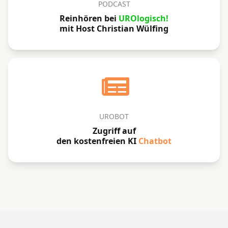
PODCAST
Reinhören bei
UROlogisch!
mit Host Christian Wülfing
UROBOT
Zugriff auf
den kostenfreien KI
Chatbot