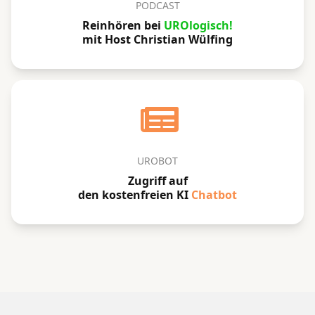
PODCAST
Reinhören bei
UROlogisch!
mit Host Christian Wülfing
UROBOT
Zugriff auf
den kostenfreien KI
Chatbot