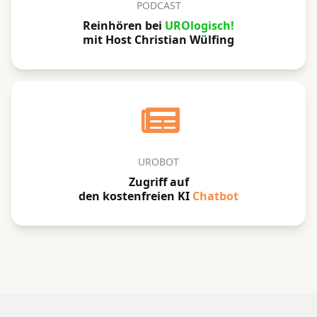
PODCAST
Reinhören bei
UROlogisch!
mit Host Christian Wülfing
UROBOT
Zugriff auf
den kostenfreien KI
Chatbot